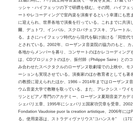
ッシャ・ハイフェッツの下で研鑽を積む。その間、ハイフェ
ートやレコーディングで室内楽を演奏するという幸運にも恵
に迎えられ、世界各地で演奏を行っている。これまでに共演
爾、デュトワ、インバル、スクロバチェフスキ、プレートル
る。まさにハイフェッツ時代から現代を駆け抜ける「同世代
とされている。2002年、ローザンヌ音楽院の協力のもと、
各地からメンバーを募り、コンサートのほかレコーディングも積
は、CDプロジェクトのほか、振付師（Philippe Saire
み合わせたスペクタクルのローザンヌ歌劇場での上映や、モ
ーションも実現させている。演奏家のほか教育者としても著
の教授に迎えられたほか、1986 – 2014年まではローザ
ウム音楽大学で教鞭を取っている。また、アレクシス・ワイ
リンとピアノ専門のアカデミー、ローザンヌ夏期音楽アカデミ
シェバリエ章、1995年にシェバリエ国家功労章を受章。2002年Prix d
Fondation Vaudoise puor la creation artistique、2006年に
る。使用楽器は、ストラディヴァリウス“コハンスキ” （171