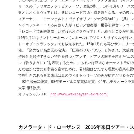
リースの「ラフマニノフ：ピアノ・ソナタ第2番」、14年1月リリース
盤ともオクタヴィア）は、共にレコード芸術・特選盤となる。その後も
ィアーナ」、「モーツァルト：ヴァイオリン・ソナタ集Vol.1」（共
ャイコフスキー：くるみ割り人形（ピアノ独奏版・世界初録音・レコー
（レコード芸術特選盤・いずれもオクタヴィア）と、続々とＣＤが発表
14年1月にはサントリーホール（大ホール）でソロ・リサイタルを行い
ト・オブ・クラシック」でも放送された。16年1月にも再びサントリー
催。「類のない高次元の名演」「圧巻のリサイタル」と評され、大成功
持続音を保持できない特性を持つピアノで、ピアノの限界を超えた“エス
レ（歌うように）”を表現するために、あるいは巨大なオーケストラの
んな微かな音にも宇宙を宿すために、若林顕はひたすら理想の音楽を思
で奥行きのある音楽表現は真のヴィルトゥオーゾのみが紡ぎだせるもの
92年出光音楽賞、98年モービル音楽賞奨励賞、04年ホテルオークラ
大学招聘教授。
オフィシャルＨＰ
http://www.wakabayashi-akira.com/
カメラータ・ド・ローザンヌ 2016年来日ツアー・