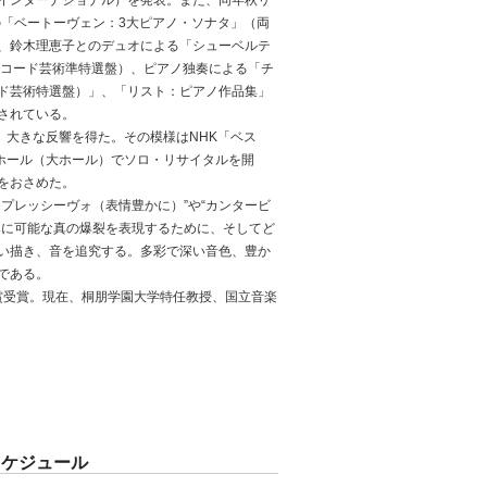
の「ベートーヴェン：3大ピアノ・ソナタ」（両
、鈴木理恵子とのデュオによる「シューベルテ
にレコード芸術準特選盤）、ピアノ独奏による「チ
ド芸術特選盤）」、「リスト：ピアノ作品集」
されている。
、大きな反響を得た。その模様はNHK「ベス
ホール（大ホール）でソロ・リサイタルを開
をおさめた。
プレッシーヴォ（表情豊かに）”や“カンタービ
みに可能な真の爆裂を表現するために、そしてど
い描き、音を追究する。多彩で深い音色、豊か
である。
賞受賞。現在、桐朋学園大学特任教授、国立音楽
スケジュール