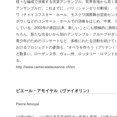
様々な編成で演奏する弦楽アンサンブル。世界各地から若く
アンサンブルだ。これまでに、パリ（シャンゼリゼ劇場）、
ワ（チャイコフスキー・ホール、モスクワ国際舞台芸術セン
ボウ）などのコンサート・ホールでの演奏をはじめ、中東、
している。2002年の創設以来、新しいことにも積極的に挑
ちろん、新たな出会いから別のアンサンブル・グループやダ
青少年のためのコンサートなど、多岐にわたる活動を続けて
おけるプロジェクトの参加も、“オペラを作ろう（ブリテン）”
ど数多い。ローザンヌ市、ヴォ―州、ロッタリー・ロマンド
る。
http://www.cameratalausanne.ch/en
ピエール・アモイヤル（ヴァイオリン）
Pierre Amoyal
12歳の時に、パリ国立高等音楽院で一等賞を受賞。17歳で