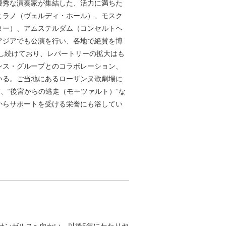
優秀な演奏家が集結した、活力に満ちた
ミラノ（ヴェルディ・ホール）、モスク
ター）、アムステルダム（コンセルトヘ
アジアでも公演を行い、各地で絶賛を博
戦し続けており、レパートリーの拡大はも
ンス・グループとのコラボレーション、
いる。ご当地にあるローザンヌ歌劇場に
、“後宮からの逃走（モーツァルト）”な
からサポートを受ける栄誉にも浴してい
ロサンゼルスへ向かい、以後5年にわたりヤ