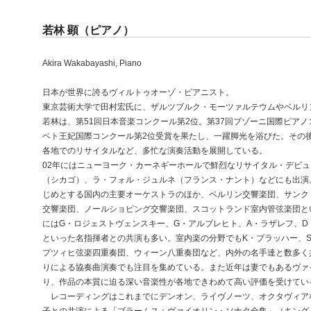
若林 顕（ピアノ）
Akira Wakabayashi, Piano
日本が世界に誇るヴィルトゥオーゾ・ピアニスト。
東京芸術大学で田村宏氏に、ザルツブルク・モーツァルテウムやベルリ
若林は、第51回日本音楽コンクール第2位。第37回ブゾーニ国際ピアノ
ベト王妃国際コンクール第2位受賞を果たし、一躍脚光を浴びた。その
各地でのリサイタルなど、多忙な演奏活動を展開している。
02年にはニューヨーク・カーネギーホールで鮮烈なリサイタル・デビ
（シカゴ）、ラ・フォル・ジュルネ（フランス・ナント）などにも出演
じめとする国内の主要オーケストラのほか、ベルリン交響楽団、サンク
交響楽団、ノールショピング交響楽団、スコットランド室内管弦楽団と
にはG・ロジェストヴェンスキー、G・アルブレヒト、A・ラザレフ、D
といった名指揮者との共演も多い。室内楽の分野でもK・ブラッハー、
プツィヒ弦楽四重奏団、ウィーン八重奏団など、内外の名手達と数多く
りによる協奏曲演奏でも注目を集めている。また近年は妻でもあるヴァ
り、作品の本質に迫る深い音楽性が各地できわめて高い評価を受けてい
レコーディングはこれまでにデンオン、ライヴノーツ、オクタヴィアな
子との共演による「ブラームス：ヴァイオリン・ソナタ全集」（キング