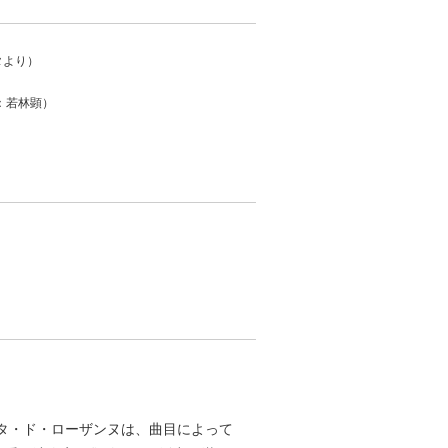
タより）
ト：若林顕）
ータ・ド・ローザンヌは、曲目によって