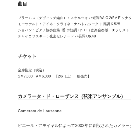
曲目
ブラームス（デヴィッチ編曲）：スケルツォ ハ短調 WoO.2(F.A.E.ソナ
モーツァルト：アイネ・クライネ・ナハトムジーク ト長調 K.525
ショパン：ピアノ協奏曲第1番 ホ短調 Op.11（弦楽合奏版 ★ソリス
チャイコフスキー：弦楽セレナード ハ長調 Op.48
チケット
全席指定（税込）
S￥7,000 A￥6,000 【2/6（土）一般発売】
カメラータ・ド・ローザンヌ（弦楽アンサンブル）
Camerata de Lausanne
ピエール・アモイヤルによって2002年に創設されたカメラ