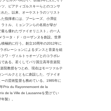
ッツ、ピアティゴルスキーらとのコンサ
まれた。以来、オーケストラのソリスト
した指揮者には、ブーレーズ、小澤征
、ラトル、ミョンフンらの名前が挙が
で最も優れたヴァイオリニスト」の一人
カメラータ・ド・ローザンヌを創設。世界
極的に行う。創立10周年の2012年に
）とのコラボレーションによるダンスと音楽を組
スクワ・ヴィルトゥオーゾとのコラボレ
名である。若くしてパリ国立高等音楽院
ンヌ音楽院教授をつとめ、現在はモーツァルテ
センベルクとともに創設した、ヴァイオ
ーの芸術監督も務めている。1985年に
u Rayonnemoent de la
はPrix de la Ville de Lausanneを受けてい
7年製）。