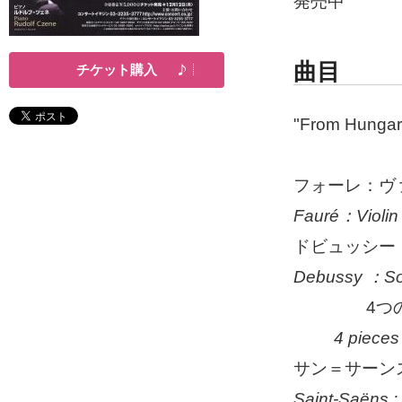
発売中
曲目
チケット購入
"From Hungar
フォーレ：ヴ
Fauré
：
Violi
ドビュッシー
Debussy
：
S
4つの
4 pieces
サン＝サーン
Saint-Saëns :