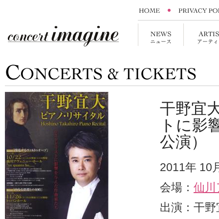
干野宜
トに影
公演）
2011年 1
会場：
仙川
出演：干野