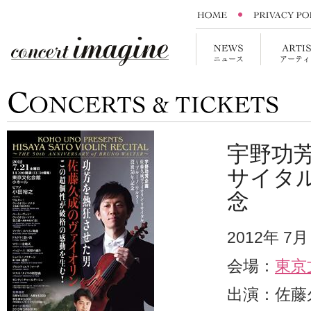
宇野功
サイタ
念
2012年 7
会場：
東京
出演：佐藤