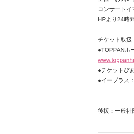
コンサートイマジ
HPより24
チケット取扱
●TOPPAN
www.toppanha
●チケットぴあ：ht
●イープラス
後援：一般社