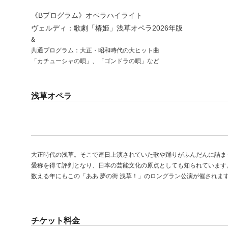
《Bプログラム》オペラハイライト
ヴェルディ：歌劇「椿姫」浅草オペラ2026年版
&
共通プログラム：大正・昭和時代の大ヒット曲
「カチューシャの唄」、「ゴンドラの唄」など
浅草オペラ
大正時代の浅草。そこで連日上演されていた歌や踊りがふんだんに詰ま
愛称を得て評判となり、日本の芸能文化の原点としても知られています。2
数える年にもこの「ああ 夢の街 浅草！」のロングラン公演が催されま
チケット料金