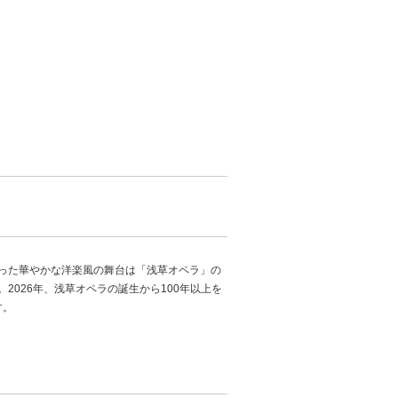
った華やかな洋楽風の舞台は「浅草オペラ」の
026年、浅草オペラの誕生から100年以上を
す。