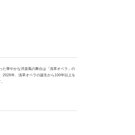
った華やかな洋楽風の舞台は「浅草オペラ」の
026年、浅草オペラの誕生から100年以上を
す。