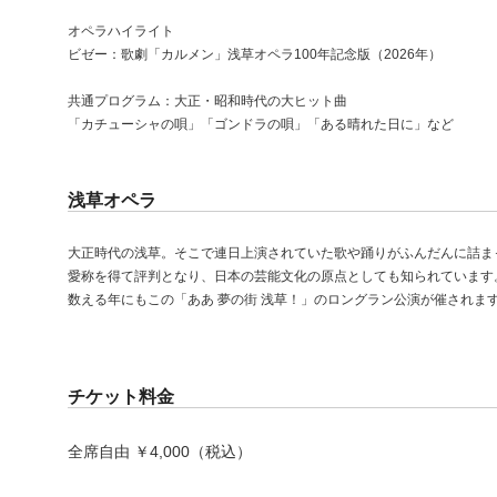
オペラハイライト
ビゼー：歌劇「カルメン」浅草オペラ100年記念版（2026年）
共通プログラム：大正・昭和時代の大ヒット曲
「カチューシャの唄」「ゴンドラの唄」「ある晴れた日に」など
浅草オペラ
大正時代の浅草。そこで連日上演されていた歌や踊りがふんだんに詰ま
愛称を得て評判となり、日本の芸能文化の原点としても知られています。2
数える年にもこの「ああ 夢の街 浅草！」のロングラン公演が催されま
チケット料金
全席自由 ￥4,000（税込）