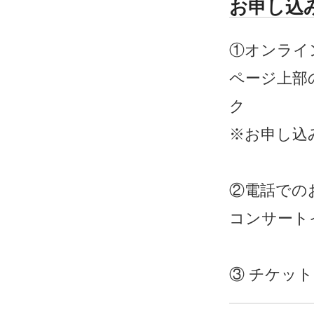
お申し込
①オンライ
ページ上部
ク
※
お申し込
②電話での
コンサートイマ
③
チケットぴあ 