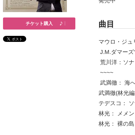
発売中
曲目
チケット購入
マウロ・ジュ
J.M.ダマー
荒川洋：ソ
~~~~
武満徹： 海
武満徹(林光
テデスコ： 
林光： メメン
林光： 裸の島