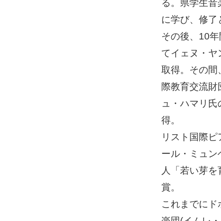
る。県学生音
に学び、修了
その後、10
てイェヌ・ヤ
取得。その間
際教育交流財
ュ・ハマリ氏
得。
リスト国際ピ
ール・ミュン
人「若い芽を
賞。
これまでにド
楽団(イムレ