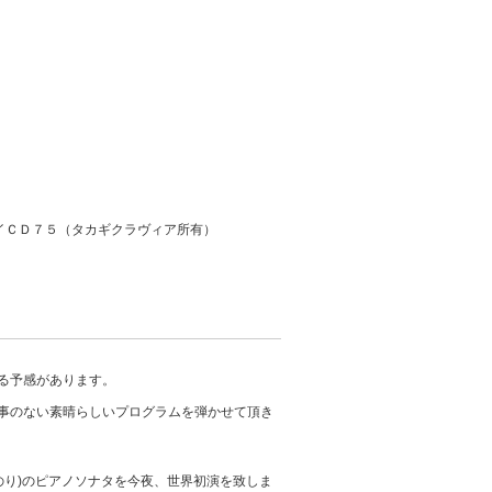
イＣＤ７５（タカギクラヴィア所有）
る予感があります。
事のない素晴らしいプログラムを弾かせて頂き
のり)のピアノソナタを今夜、世界初演を致しま