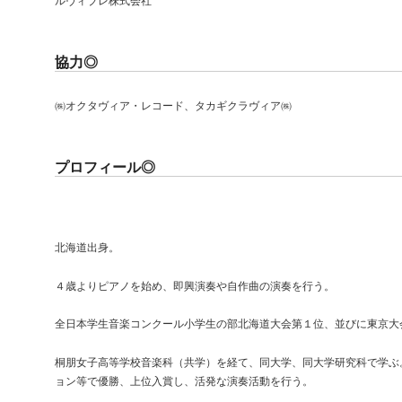
ルヴィブレ株式会社
協力◎
㈱オクタヴィア・レコード、タカギクラヴィア㈱
プロフィール◎
北海道出身。
４歳よりピアノを始め、即興演奏や自作曲の演奏を行う。
全日本学生音楽コンクール小学生の部北海道大会第１位、並びに東京大
桐朋女子高等学校音楽科（共学）を経て、同大学、同大学研究科で学ぶ
ョン等で優勝、上位入賞し、活発な演奏活動を行う。