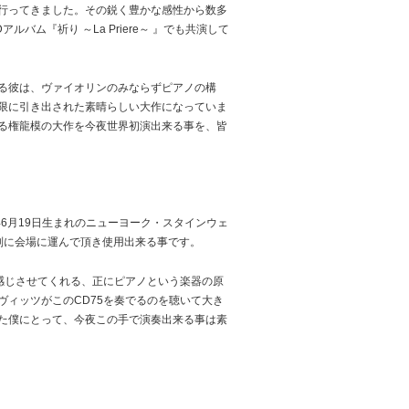
行ってきました。その鋭く豊かな感性から数多
ム『祈り ～La Priere～ 』でも共演して
る彼は、ヴァイオリンのみならずピアノの構
限に引き出された素晴らしい大作になっていま
る権龍模の大作を今夜世界初演出来る事を、皆
6月19日生まれのニューヨーク・スタインウェ
特別に会場に運んで頂き使用出来る事です。
感じさせてくれる、正にピアノという楽器の原
ィッツがこのCD75を奏でるのを聴いて大き
た僕にとって、今夜この手で演奏出来る事は素