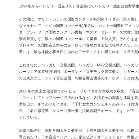
1994年からハンガリー国立リスト音楽院にてハンガリー政府給費留学
その間に、マリア・カナルス国際コンクール特別第１メダル（第４位）
ヴァルセシア・ムジカ国際コンクール)第２位、カントゥ国際ピアノコ
タープレイヤーズ国際コンクール優勝（マスタープレーヤーズ大賞）並びに
別名誉賞など、数々の国際コンクールにて優勝、上位入賞。それらをき
プレイヤーズ国際音楽祭等のヨーロッパ各地の音楽祭に招聘される。ハ
際には、最も才能と将来性に溢れたアーティストに贈られる「リラ大賞(
これまでに、ハンガリー交響楽団、ハンガリーMAV交響楽団、ハンガ
ルーマニア国立管弦楽団、ポーランド・スデテック管弦楽団、ルガーノ
では東京ニューシティ管弦楽団、札幌交響楽団等のオーケストラと共演
2000年の東京文化会館でのデビューリサイタルが大成功を収め、『音
ニスト」にてトップページで扱われるなど、各誌でその演奏と才能を高
宮朝日ホールでのリサイタル、『干野宜大コンツェルトの夕べ』（共演：
年、『名曲巌流島』シリーズ第一弾（浜離宮朝日ホール）では、ピアニ
了している。
演奏活動の他、桐朋学園大学音楽学部、上野学園大学音楽学部、札幌コ
導にあたり、日本音楽コンクール、家永ピアノオーディション、鳥栖フ