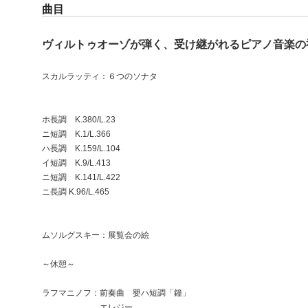
曲目
ヴィルトゥオーゾが弾く、受け継がれるピアノ音楽の
スカルラッティ：６つのソナタ
ホ長調 K.380/L.23
ニ短調 K.1/L.366
ハ長調 K.159/L.104
イ短調 K.9/L.413
ニ短調 K.141/L.422
ニ長調 K.96/L.465
ムソルグスキー：展覧会の絵
～休憩～
ラフマニノフ：前奏曲 嬰ハ短調「鐘」
エレジー