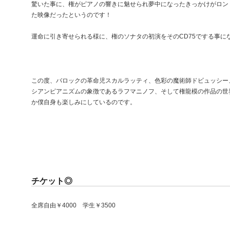
驚いた事に、権がピアノの響きに魅せられ夢中になったきっかけがロンド
た映像だったというのです！
運命に引き寄せられる様に、権のソナタの初演をそのCD75でする事に
この度、バロックの革命児スカルラッティ、色彩の魔術師ドビュッシー
シアンピアニズムの象徴であるラフマニノフ、そして権龍模の作品の世界
か僕自身も楽しみにしているのです。
チケット◎
全席自由￥4000 学生￥3500