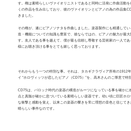
す。権は素晴らしいヴァイオリニストであると同時に活発に作曲活動を
くの作品を生み出しており、彼のヴァイオリンとピアノの為の作品集CDアルバ
きました。
その権が、遂にピアノソナタを作曲しました。楽器製作にも精通してい
造・機能についての知識も豊富で、彼ならではの、ピアノの魅力が最大
す。友人である事を越えて、僕が最も信頼し尊敬する芸術家の一人であ
様にお聴き頂ける事をとても嬉しく思っております。
それからもう一つの特別な事。それは、タカギクラヴィア所有の1912年
イ “ホロヴィッツが恋したピアノ（CD75）”を、高木さんのご厚意で
CD75は、バロック時代の楽器の構造がルーツになっている事を確かに
点と真髄が確かに息づいている素晴らしい楽器です。幼い頃に巨匠ホロヴ
な衝撃と感動を覚え、以来この楽器の響きを常に理想の音色と信じてき
晴らしい事件なのです。