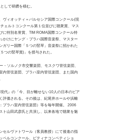
生として研鑽を積む。
、ヴィオッティ＝バルセシア国際コンクール(現
ンチェルトコンクール第１位並びに聴衆賞、マス
特別名誉賞、TIM ROMA国際コンクール特
っかけにヤング・プラハ国際音楽祭、マスター
ンガリー国際「５つの竪琴」音楽祭に招かれた
５つの竪琴賞)」を授与された。
リー・ソルノク市交響楽団、モスクワ管弦楽団、
室内管弦楽団、プラハ室内管弦楽団、また国内
。
楽現代』の「今、目が離せない10人の日本のピア
く評価される。その後は、紀尾井ホールや浜離
プラハ室内管弦楽団）等を毎年開催。 2006
スト山田武彦氏と共演し、以来各地で聴衆を魅
ンセルヴァトワール（客員教授）にて後進の指
ッペルコンクール、ピティナコンペティショ