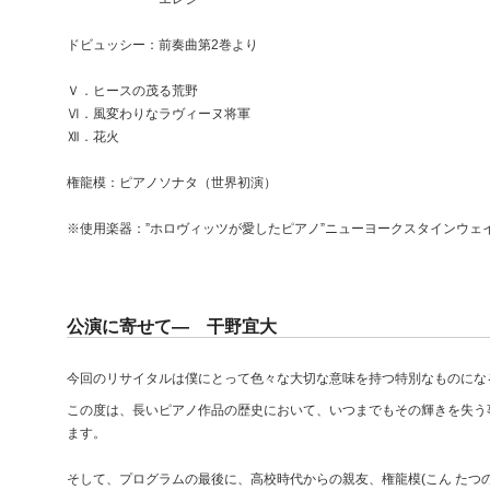
ドビュッシー：前奏曲第2巻より
Ｖ．ヒースの茂る荒野
Ⅵ．風変わりなラヴィーヌ将軍
Ⅻ．花火
権龍模：ピアノソナタ（世界初演）
※使用楽器：”ホロヴィッツが愛したピアノ”ニューヨークスタインウェ
公演に寄せて― 干野宜大
今回のリサイタルは僕にとって色々な大切な意味を持つ特別なものにな
この度は、長いピアノ作品の歴史において、いつまでもその輝きを失う
ます。
そして、プログラムの最後に、高校時代からの親友、権龍模(こん たつ