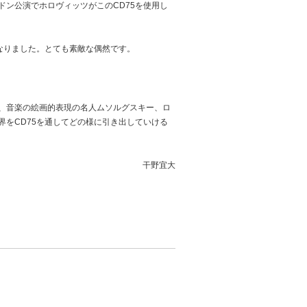
ン公演でホロヴィッツがこのCD75を使用し
なりました。とても素敵な偶然です。
、音楽の絵画的表現の名人ムソルグスキー、ロ
をCD75を通してどの様に引き出していける
干野宜大