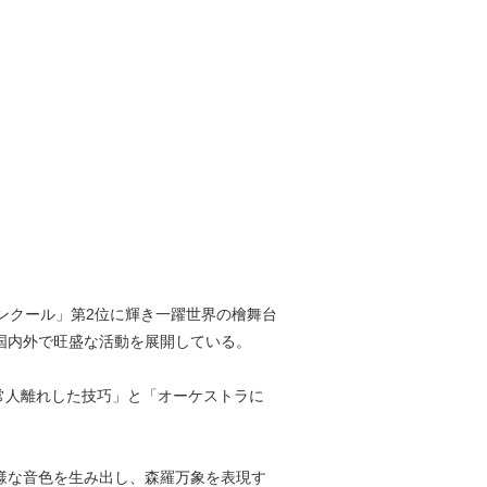
コンクール」第2位に輝き一躍世界の檜舞台
国内外で旺盛な活動を展開している。
常人離れした技巧」と「オーケストラに
様な音色を生み出し、森羅万象を表現す