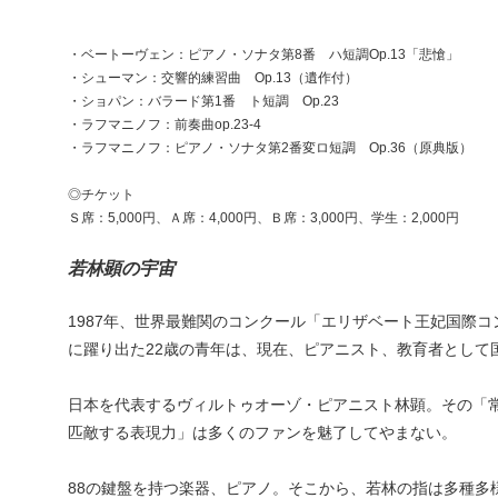
・ベートーヴェン：ピアノ・ソナタ第8番 ハ短調Op.13「悲愴」
・シューマン：交響的練習曲 Op.13（遺作付）
・ショパン：バラード第1番 ト短調 Op.23
・ラフマニノフ：前奏曲op.23-4
・ラフマニノフ：ピアノ・ソナタ第2番変ロ短調 Op.36（原典版）
◎チケット
Ｓ席：5,000円、Ａ席：4,000円、Ｂ席：3,000円、学生：2,000円
若林顕の宇宙
1987年、世界最難関のコンクール「エリザベート王妃国際
に躍り出た22歳の青年は、現在、ピアニスト、教育者として
日本を代表するヴィルトゥオーゾ・ピアニスト林顕。その「
匹敵する表現力」は多くのファンを魅了してやまない。
88の鍵盤を持つ楽器、ピアノ。そこから、若林の指は多種多