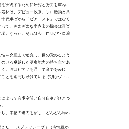
現を実現するために研究と努力を重ね、
う若林は、デビュー以来、ソロ活動と共
。十代半ばから「ピアニスト」ではなく
とって、さまざまな室内楽の機会は音楽
の場となった。それは今、自身がソロ演
能性を究極まで追究し、目の覚めるよう
きのける卓越した演奏能力の持ち主であ
いく。彼はピアノを通して音楽を表現
すことを追究し続けている特別なヴィル
楽によって会場空間と自分自身がひとつ
る。
括し、本物の迫力を宿し、どんどん膨れ
えた “エスプレッシーヴォ（表情豊か