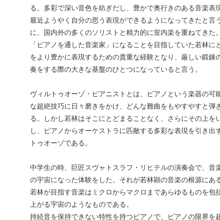
る。多彩で深い音色を紡ぎだし、豊かで奥行きのある音楽表
最近ようやく自分の思う表現ができるようになってきたと言
に、国内外の多くのソリストと精力的に室内楽を重ねてきた
「ピアノを通した音楽家」になることを目指していた若林に
をより豊かに表現するための貴重な経験となり、厳しい鍛錬
奏をする際の大きな基盤のひとつになっていると言う。
ヴィルトゥオーゾ・ピアニストとは、ピアノという楽器の可
な超絶技巧に日々磨きをかけ、どんな難曲をもやすやすと弾
る。しかし若林はそこにとどまることなく、さらにその上を
し、ピアノからオーケストラに匹敵する多彩な表現を引き出
トゥオーゾである。
中学生の時、巨匠スヴャトスラフ・リヒテルの演奏会で、音
の宇宙になった体験をした。それが若林顕の音楽の根源にあ
若林が目指す音楽はミクロからマクロまであらゆるものを包
上がる宇宙のようなものである。
持続音を保持できない特性を持つピアノで、ピアノの限界を超