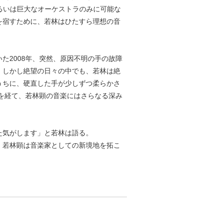
あるいは巨大なオーケストラのみに可能な
を宿すために、若林はひたすら理想の音
た2008年、突然、原因不明の手の故障
。しかし絶望の日々の中でも、若林は絶
うちに、硬直した手が少しずつ柔らかさ
日を経て、若林顕の音楽にはさらなる深み
た気がします」と若林は語る。
、若林顕は音楽家としての新境地を拓こ