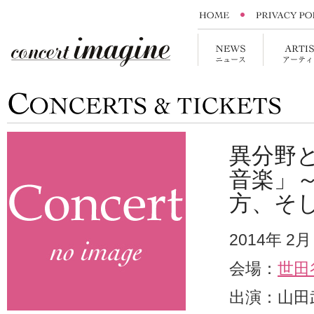
異分野と
音楽」
方、そ
2014年 2
会場：
世田
出演：山田