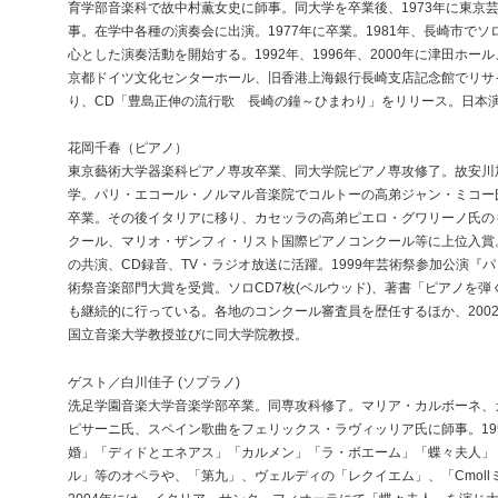
育学部音楽科で故中村薫女史に師事。同大学を卒業後、1973年に東京
事。在学中各種の演奏会に出演。1977年に卒業。1981年、長崎市で
心とした演奏活動を開始する。1992年、1996年、2000年に津田ホール
京都ドイツ文化センターホール、旧香港上海銀行長崎支店記念館でリサイ
り、CD「豊島正伸の流行歌 長崎の鐘～ひまわり」をリリース。日本
花岡千春（ピアノ）
東京藝術大学器楽科ピアノ専攻卒業、同大学院ピアノ専攻修了。故安川
学。パリ・エコール・ノルマル音楽院でコルトーの高弟ジャン・ミコー
卒業。その後イタリアに移り、カセッラの高弟ピエロ・グワリーノ氏の
クール、マリオ・ザンフィ・リスト国際ピアノコンクール等に上位入賞
の共演、CD録音、TV・ラジオ放送に活躍。1999年芸術祭参加公演『パ
術祭音楽部門大賞を受賞。ソロCD7枚(ベルウッド)、著書「ピアノを弾
も継続的に行っている。各地のコンクール審査員を歴任するほか、200
国立音楽大学教授並びに同大学院教授。
ゲスト／白川佳子 (ソプラノ)
洗足学園音楽大学音楽学部卒業。同専攻科修了。マリア・カルボーネ、
ピサーニ氏、スペイン歌曲をフェリックス・ラヴィッリア氏に師事。19
婚」「ディドとエネアス」「カルメン」「ラ・ボエーム」「蝶々夫人」
ル」等のオペラや、「第九」、ヴェルディの「レクイエム」、「Cmol