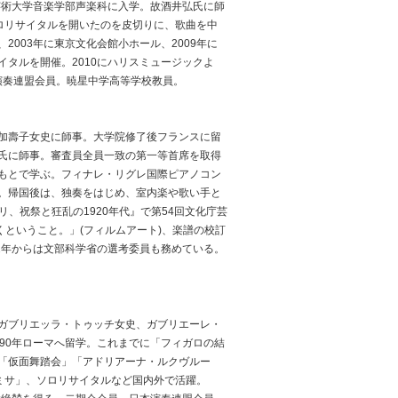
芸術大学音楽学部声楽科に入学。故酒井弘氏に師
ソロリサイタルを開いたのを皮切りに、歌曲を中
、2003年に東京文化会館小ホール、2009年に
タルを開催。2010にハリスミュージックよ
演奏連盟会員。暁星中学高等学校教員。
加壽子女史に師事。大学院修了後フランスに留
氏に師事。審査員全員一致の第一等首席を取得
もとで学ぶ。フィナレ・リグレ国際ピアノコン
。帰国後は、独奏をはじめ、室内楽や歌い手と
リ、祝祭と狂乱の1920年代』で第54回文化庁芸
くということ。」(フィルムアート)、楽譜の校訂
2年からは文部科学省の選考委員も務めている。
ガブリエッラ・トゥッチ女史、ガブリエーレ・
90年ローマへ留学。これまでに「フィガロの結
「仮面舞踏会」「アドリアーナ・ルクヴルー
lミサ」、ソロリサイタルなど国内外で活躍。