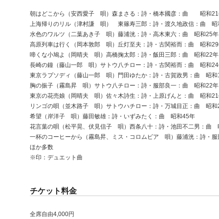
朝はどこから（安西愛子 唄）森まさる：詩・橋本國彦：曲 昭和21
上海帰りのリル（津村謙 唄） 東篠寿三郎：詩・渡久地政信：曲 昭和
水色のワルツ（二葉あき子 唄）藤浦洸：詩・高木東六：曲 昭和25年
高原列車は行く（岡本敦郎 唄）丘灯至夫：詩・古関裕而：曲 昭和29
啼くな小鳩よ（岡晴夫 唄）高橋掬太郎：詩・飯田三郎：曲 昭和22年
長崎の鐘（藤山一郎 唄）サトウ八チロー：詩・古関裕而：曲 昭和24
東京ラプソディ（藤山一郎 唄）門田ゆたか：詩・古賀政男：曲 昭和1
胸の振子（霧島昇 唄）サトウ八チロー：詩・服部良一：曲 昭和22年
東京の花売娘（岡晴夫 唄）佐々木詩生：詩・上原げんと：曲 昭和21
リンゴの唄（並木路子 唄）サトウハチロー：詩・万城目正：曲 昭和2
希望（岸洋子 唄）藤田敏雄：詩・いずみたく：曲 昭和45年
花言葉の唄（松平晃、伏見信子 唄）西条八十：詩・池田不二男：曲 
一杯のコーヒーから（霧島昇、ミス・コロムビア 唄）藤浦洸：詩・服
ほか多数
※印：デュエット曲
チケット料金
全席自由4,000円