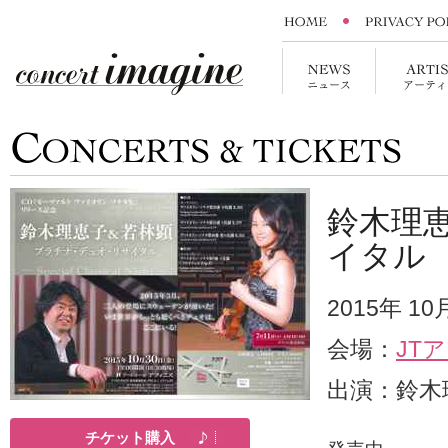
鈴木理
イタル
2015年 1
会場：
JT
出演：鈴木
チケット購入