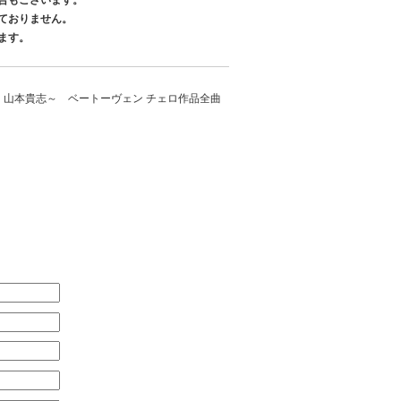
ておりません。
ます。
DUO with 山本貴志～ ベートーヴェン チェロ作品全曲