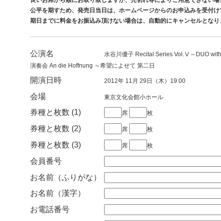
公平を期すため、発売日当日は、ホームページからのお申込みを受付け
期日までに料金をお振込み頂けない場合は、自動的にキャンセルとなり
公演名
水谷川優子 Recital Series Vol.Ⅴ～
演奏会 An die Hoffnung ～希望によせて 第二日
開演日時
2012年 11月 29日（木）19:00
会場
東京文化会館小ホール
券種と枚数 (1)
席
枚
券種と枚数 (2)
席
枚
券種と枚数 (3)
席
枚
会員番号
お名前（ふりがな）
お名前（漢字）
お電話番号