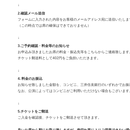
↓
2.確認メール送信
フォームに入力された内容をお客様のメールアドレス宛に送信いたしま
（この時点では席の確保はできておりません）
↓
3.ご予約確認・料金等のお知らせ
お申込み頂きましたお席の料金・振込先等をこちらからご連絡致します
チケット郵送料として402円をご負担いただきます。
↓
4. 料金のお振込
お知らせ致しました金額を、コンビニ、三井住友銀行のいずれかでお振
なお、公演によってはコンビニがご利用いただけない場合もございます
↓
5.チケットをご郵送
ご入金を確認後、チケットをご郵送させて頂きます。
良いお席から順にお取り致しますが、売切れ等によりご用意できない場