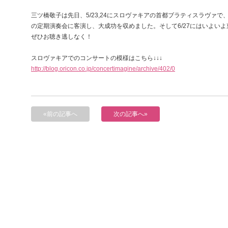
三ツ橋敬子は先日、5/23,24にスロヴァキアの首都ブラティスラヴァ
の定期演奏会に客演し、大成功を収めました。そして6/27にはいよい
ぜひお聴き逃しなく！
スロヴァキアでのコンサートの模様はこちら↓↓↓
http://blog.oricon.co.jp/concertimagine/archive/402/0
«前の記事へ
次の記事へ»