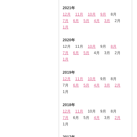
2021年
12月
11月
10月
9月
8月
7月
6月
5月
4月
3月
2月
1月
2020年
12月
11月
10月
9月
8月
7月
6月
5月
4月
3月
2月
1月
2019年
12月
11月
10月
9月
8月
7月
6月
5月
4月
3月
2月
1月
2018年
12月
11月
10月
9月
8月
7月
6月
5月
4月
3月
2月
1月