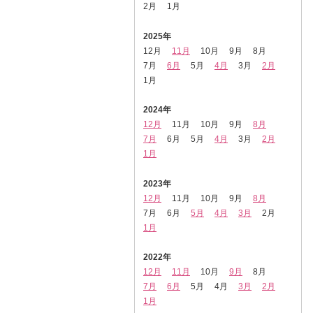
2月
1月
2025年
12月
11月
10月
9月
8月
7月
6月
5月
4月
3月
2月
1月
2024年
12月
11月
10月
9月
8月
7月
6月
5月
4月
3月
2月
1月
2023年
12月
11月
10月
9月
8月
7月
6月
5月
4月
3月
2月
1月
2022年
12月
11月
10月
9月
8月
7月
6月
5月
4月
3月
2月
1月