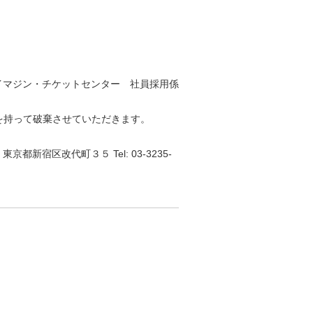
イマジン・チケットセンター 社員採用係
を持って破棄させていただきます。
2
東京都新宿区改代町３５
Tel: 03-3235-