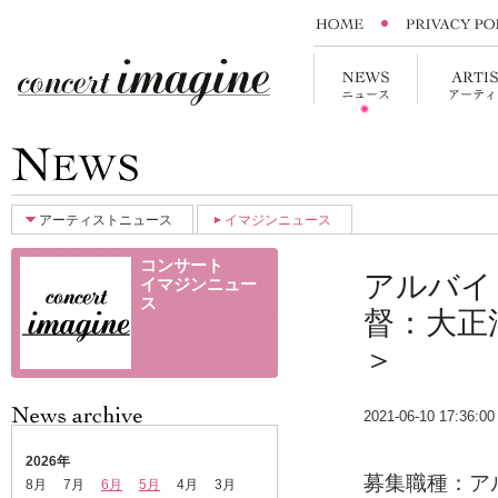
アーティストニュース
イマジンニュース
コンサート
アルバイ
イマジンニュー
ス
督：大正
＞
2021-06-10 17:36:00
2026年
募集職種：ア
8月
7月
6月
5月
4月
3月