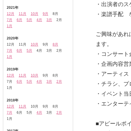
・出演者のス
2021年
・楽譜手配 
12月
11月
10月
9月
8月
7月
6月
5月
4月
3月
2月
1月
ご興味があれ
2020年
ます。
12月
11月
10月
9月
8月
7月
6月
5月
4月
3月
2月
・コンサート
1月
・企画内容営
2019年
・アーティス
12月
11月
10月
9月
8月
7月
6月
5月
4月
3月
2月
・チラシ、プ
1月
・イベント当
2018年
・エンターテ
12月
11月
10月
9月
8月
7月
6月
5月
4月
3月
2月
1月
■アピールポ