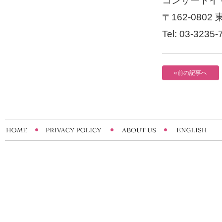
コンサートイ
〒162-080
Tel: 03-323
«前の記事へ