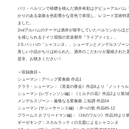
パリ・ベルリンで研鑽を積んだ酒井有彩はデビューアルバム
かりのある楽曲を色彩豊かな音色で表現し、レコード芸術特
ました。
2ndアルバムのテーマは酒井が留学していたベルリンからほ
を感じられるドイツ屈指の音楽都市『ライプツィヒ』。
J.S.バッハの「シャコンヌ」、シューマンとメンデルスゾー
美しい小品がちりばめられた、酒井のこだわりが凝縮された
是非、お聴きください！
＜収録曲目＞
シューマン：アベッグ変奏曲 作品1
クララ・シューマン：《音楽の夜会》作品6より「ノットゥル
シューマン (レヴィンソン編)：《ミルテの花》作品2より第
メンデルスゾーン：厳格なる変奏曲 ニ短調 作品54
シューマン (サン＝サーンス編) ：夕べの歌 作品85-12
ブラームス (I.フリードマン編)：《16のワルツ》作品39より第1
ギーゼキング：スカルラッティの主題によるシャコンヌ