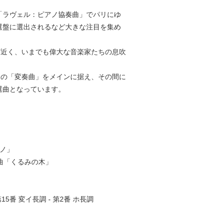
「ラヴェル：ピアノ協奏曲」でパリにゆ
選盤に選出されるなど大きな注目を集め
ど近く、いまでも偉大な音楽家たちの息吹
ンの「変奏曲」をメインに据え、その間に
選曲となっています。
ノ」
3曲「くるみの木」
5番 変イ長調 - 第2番 ホ長調