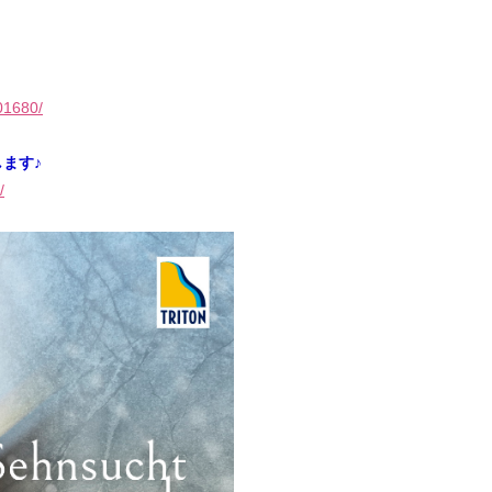
01680/
ます♪
/