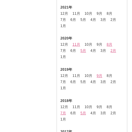
2021年
12月
11月
10月
9月
8月
7月
6月
5月
4月
3月
2月
1月
2020年
12月
11月
10月
9月
8月
7月
6月
5月
4月
3月
2月
1月
2019年
12月
11月
10月
9月
8月
7月
6月
5月
4月
3月
2月
1月
2018年
12月
11月
10月
9月
8月
7月
6月
5月
4月
3月
2月
1月
2017年