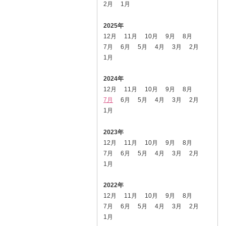
2月
1月
2025年
12月
11月
10月
9月
8月
7月
6月
5月
4月
3月
2月
1月
2024年
12月
11月
10月
9月
8月
7月
6月
5月
4月
3月
2月
1月
2023年
12月
11月
10月
9月
8月
7月
6月
5月
4月
3月
2月
1月
2022年
12月
11月
10月
9月
8月
7月
6月
5月
4月
3月
2月
1月