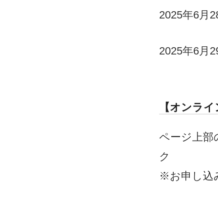
2025年6
2025年6
【オンライ
ページ上部
ク
※お申し込