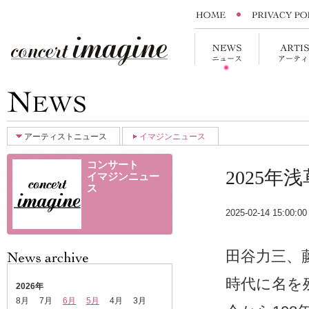
アーティストニュース
イマジンニュース
コンサート
2025
イマジンニュー
ス
2025-02-14 15:00:00
田谷力三、
時代に名を
2026年
8月
7月
6月
5月
4月
3月