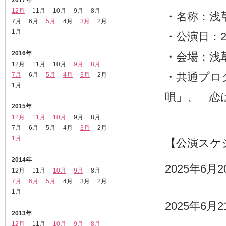
2017年
12月
11月
10月
9月
8月
・名称：浅
7月
6月
5月
4月
3月
2月
1月
・公演日：2
2016年
・会場：浅
12月
11月
10月
9月
8月
・共通プロ
7月
6月
5月
4月
3月
2月
1月
唄」、「恋
2015年
12月
11月
10月
9月
8月
7月
6月
5月
4月
3月
2月
1月
【公演スケ
2014年
2025年6
12月
11月
10月
9月
8月
7月
6月
5月
4月
3月
2月
1月
2025年6
2013年
12月
11月
10月
9月
8月