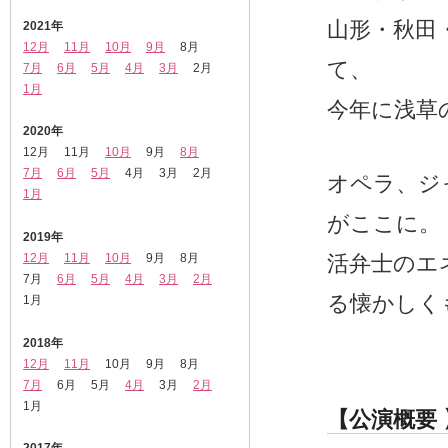
山形・秋田
2021年
12月
11月
10月
9月
8月
て、
7月
6月
5月
4月
3月
2月
1月
今年に浅草
2020年
12月
11月
10月
9月
8月
7月
6月
5月
4月
3月
2月
オペラ、ジ
1月
がここに。
2019年
活弁士のエ
12月
11月
10月
9月
8月
7月
6月
5月
4月
3月
2月
る懐かしく
1月
2018年
12月
11月
10月
9月
8月
7月
6月
5月
4月
3月
2月
1月
【
公演概要