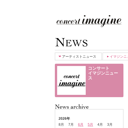
アーティストニュース
イマジンニ
コンサート
イマジンニュー
ス
2026年
8月
7月
6月
5月
4月
3月