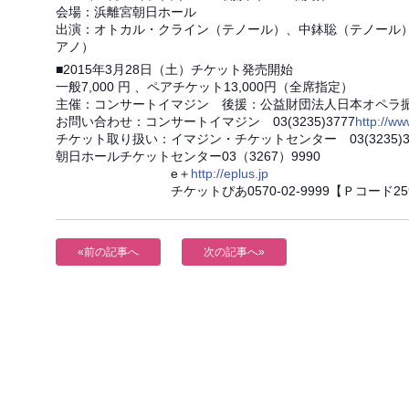
会場：浜離宮朝日ホール
出演：オトカル・クライン（テノール）、中鉢聡（テノール
アノ）
■2015年3月28日（土）チケット発売開始
一般7,000 円 、ペアチケット13,000円（全席指定）
主催：コンサートイマジン 後援：公益財団法人日本オペラ
お問い合わせ：コンサートイマジン 03(3235)3777
http://ww
チケット取り扱い：イマジン・チケットセンター 03(3235)3
朝日ホールチケットセンター03（3267）9990
e＋
http://eplus.jp
チケットぴあ0570-02-9999【Ｐコード259-
«前の記事へ
次の記事へ»