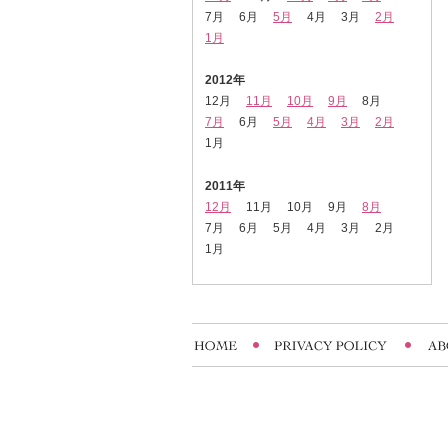
7月
6月
5月
4月
3月
2月
1月
2012年
12月
11月
10月
9月
8月
7月
6月
5月
4月
3月
2月
1月
2011年
12月
11月
10月
9月
8月
7月
6月
5月
4月
3月
2月
1月