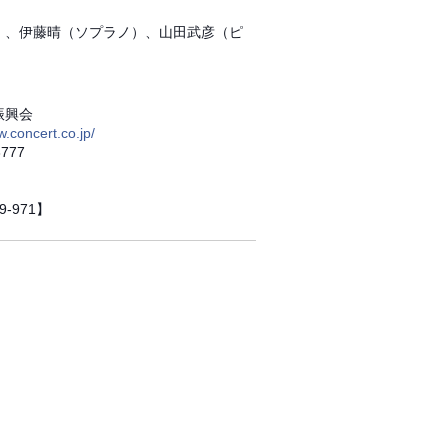
）、伊藤晴（ソプラノ）、山田武彦（ピ
振興会
w.concert.co.jp/
777
971】