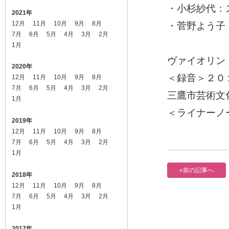
・小杉紗代：
2021年
12月
11月
10月
9月
8月
・菅野よう子
7月
6月
5月
4月
3月
2月
1月
ヴァイオリン Tat
2020年
＜録音＞２０
12月
11月
10月
9月
8月
7月
6月
5月
4月
3月
2月
三鷹市芸術文
1月
＜ライナーノ
2019年
12月
11月
10月
9月
8月
7月
6月
5月
4月
3月
2月
1月
«前の記事へ
2018年
12月
11月
10月
9月
8月
7月
6月
5月
4月
3月
2月
1月
2017年