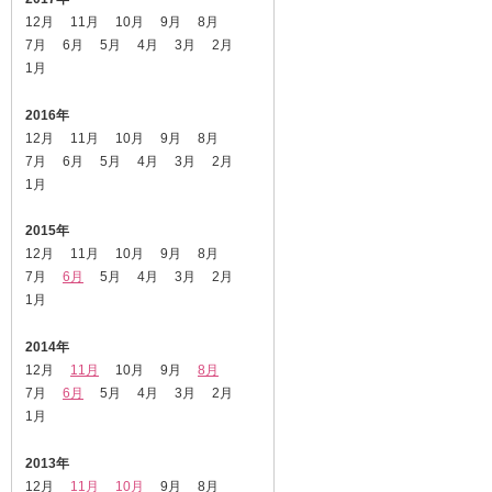
12月
11月
10月
9月
8月
7月
6月
5月
4月
3月
2月
1月
2016年
12月
11月
10月
9月
8月
7月
6月
5月
4月
3月
2月
1月
2015年
12月
11月
10月
9月
8月
7月
6月
5月
4月
3月
2月
1月
2014年
12月
11月
10月
9月
8月
7月
6月
5月
4月
3月
2月
1月
2013年
12月
11月
10月
9月
8月