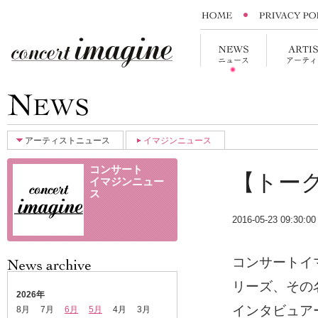
アーティストニュース
イマジンニュース
コンサート
【トー
イマジンニュー
ス
2016-05-23 09:30:00
コンサートイ
リーズ、その
2026年
インタビュア
8月
7月
6月
5月
4月
3月