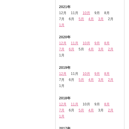
2021年
12月
11月
10月
9月
8月
7月
6月
5月
4月
3月
2月
1月
2020年
12月
11月
10月
9月
8月
7月
6月
5月
4月
3月
2月
1月
2019年
12月
11月
10月
9月
8月
7月
6月
5月
4月
3月
2月
1月
2018年
12月
11月
10月
9月
8月
7月
6月
5月
4月
3月
2月
1月
2017年