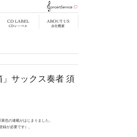
」サックス奏者 須
川展也の連載がはじまりました。
登録が必要です）。