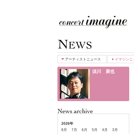
アーティストニュース
イマジンニ
須川 展也
2026年
8月
7月
6月
5月
4月
3月