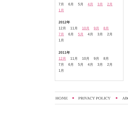
7月
6月
5月
4月
3月
2月
1月
2012年
12月
11月
10月
9月
8月
7月
6月
5月
4月
3月
2月
1月
2011年
12月
11月
10月
9月
8月
7月
6月
5月
4月
3月
2月
1月