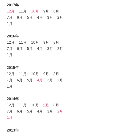
2017年
12月
11月
10月
9月
8月
7月
6月
5月
4月
3月
2月
1月
2016年
12月
11月
10月
9月
8月
7月
6月
5月
4月
3月
2月
1月
2015年
12月
11月
10月
9月
8月
7月
6月
5月
4月
3月
2月
1月
2014年
12月
11月
10月
9月
8月
7月
6月
5月
4月
3月
2月
1月
2013年